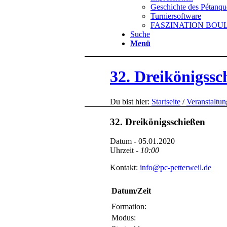
Geschichte des Pétanqu
Turniersoftware
FASZINATION BOULE 
Suche
Menü
32. Dreikönigssc
Du bist hier:
Startseite
/
Veranstaltu
32. Dreikönigsschießen
Datum - 05.01.2020
Uhrzeit -
10:00
Kontakt:
info@pc-petterweil.de
Datum/Zeit
Formation:
Modus: