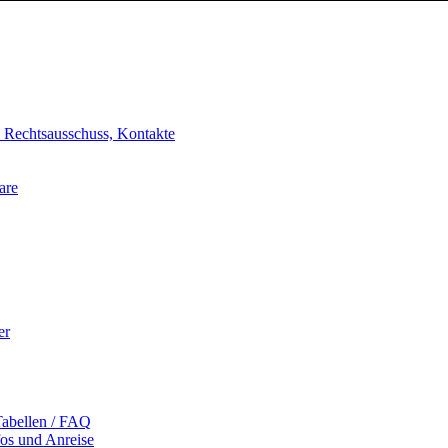
, Rechtsausschuss, Kontakte
are
er
Tabellen / FAQ
fos und Anreise