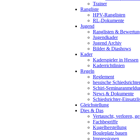
Trainer
Rangliste
HPV-Ranglisten
RL-Dokumente
Jugend
Ranglisten & Bewertun
Jugendkader
Jugend Archiv
Bilder & Diashows
Kader
Kaderspieler in Hessen
Kaderrichtlinien
Regeln
Reglement
hessische Schiedsrichte
Schiri-Seminaranmeldu
News & Dokumente
Schiedsrichter-Einsatzli
Gleichstellung
Dies & Das
Vertauscht, verloren, g
Fachbegriffe
Kugelherstellung
Bouleplatz bauen
Impressionen