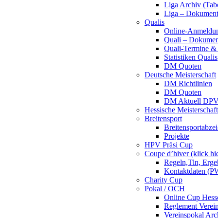
Liga Archiv (Tab
Liga – Dokumen
Qualis
Online-Anmeldu
Quali – Dokumen
Quali-Termine & 
Statistiken Qualis
DM Quoten
Deutsche Meisterschaft
DM Richtlinien
DM Quoten
DM Aktuell DP
Hessische Meisterschaf
Breitensport
Breitensportabze
Projekte
HPV Präsi Cup
Coupe d’hiver (klick hi
Regeln,Tln, Erg
Kontaktdaten (PW
Charity Cup
Pokal / OCH
Online Cup Hess
Reglement Verei
Vereinspokal Arc