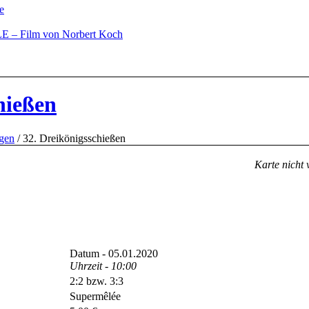
e
– Film von Norbert Koch
hießen
ngen
/
32. Dreikönigsschießen
Karte nicht 
Datum - 05.01.2020
Uhrzeit - 10:00
2:2 bzw. 3:3
Supermêlée