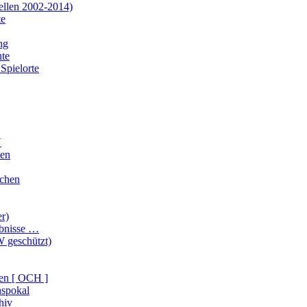
ellen 2002-2014)
te
ng
te
Spielorte
V
ten
ichen
er)
ebnisse …
 geschützt)
en [ OCH ]
nspokal
hiv