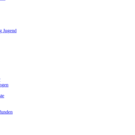
g Jugend
r
ngen
ste
efunden