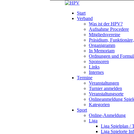
Start
Verband
Was ist der HPV?
Aufnahme Procedere
Mitgliedsvereine
Präsidium, Funktionäre
Organigramm
In Memoriam
Ordnungen und Formul
Sponsoren
Links
Internes
Termine
Veranstaltungen
Turnier anmelden
Veranstaltungsorte
Onlineanmeldung Spiel
Kategorien
Sport
Online-Anmeldung
Liga
Liga Spielplan / 
Liga Spielorte In