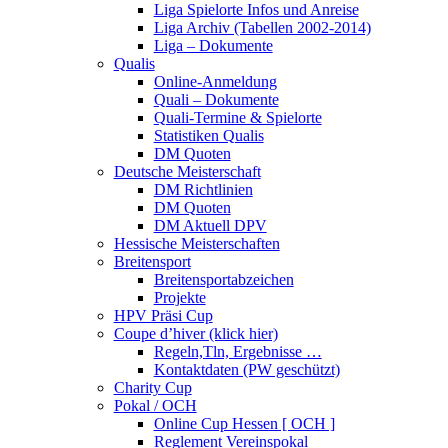
Liga Spielorte Infos und Anreise
Liga Archiv (Tabellen 2002-2014)
Liga – Dokumente
Qualis
Online-Anmeldung
Quali – Dokumente
Quali-Termine & Spielorte
Statistiken Qualis
DM Quoten
Deutsche Meisterschaft
DM Richtlinien
DM Quoten
DM Aktuell DPV
Hessische Meisterschaften
Breitensport
Breitensportabzeichen
Projekte
HPV Präsi Cup
Coupe d’hiver (klick hier)
Regeln,Tln, Ergebnisse …
Kontaktdaten (PW geschützt)
Charity Cup
Pokal / OCH
Online Cup Hessen [ OCH ]
Reglement Vereinspokal