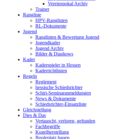
Vereinspokal Archiv
Trainer
Rangliste
HPV-Ranglisten
RL-Dokumente
Jugend
Ranglisten & Bewertung Jugend
Jugendkader
Jugend Archiv
Bilder & Diashows
Kader
Kaderspieler in Hessen
Kaderrichtlinien
Regeln
Reglement
hessische Schiedsrichter
Schiri-Seminaranmeldungen
News & Dokumente
Schiedsrichter-Einsatzliste
Gleichstellung
Dies & Das
Vertauscht, verloren, gefunden
Fachbegriffe
Kugelherstellung
Bouleplatz bauen