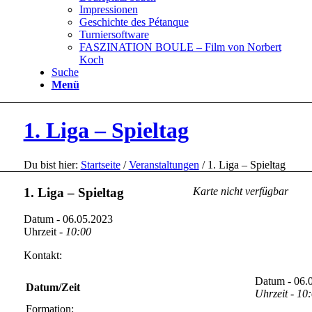
Impressionen
Geschichte des Pétanque
Turniersoftware
FASZINATION BOULE – Film von Norbert
Koch
Suche
Menü
1. Liga – Spieltag
Du bist hier:
Startseite
/
Veranstaltungen
/
1. Liga – Spieltag
1. Liga – Spieltag
Karte nicht verfügbar
Datum - 06.05.2023
Uhrzeit -
10:00
Kontakt:
Datum - 06.
Datum/Zeit
Uhrzeit - 10
Formation: