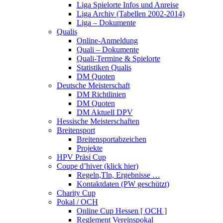
Liga Spielorte Infos und Anreise
Liga Archiv (Tabellen 2002-2014)
Liga – Dokumente
Qualis
Online-Anmeldung
Quali – Dokumente
Quali-Termine & Spielorte
Statistiken Qualis
DM Quoten
Deutsche Meisterschaft
DM Richtlinien
DM Quoten
DM Aktuell DPV
Hessische Meisterschaften
Breitensport
Breitensportabzeichen
Projekte
HPV Präsi Cup
Coupe d’hiver (klick hier)
Regeln,Tln, Ergebnisse …
Kontaktdaten (PW geschützt)
Charity Cup
Pokal / OCH
Online Cup Hessen [ OCH ]
Reglement Vereinspokal