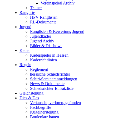
Vereinspokal Archiv
Trainer
Rangliste
HPV-Ranglisten
RL-Dokumente
Jugend
Ranglisten & Bewertung Jugend
Jugendkader
Jugend Archiv
Bilder & Diashows
Kader
Kaderspieler in Hessen
Kaderrichtlinien
Regeln
Reglement
hessische Schiedsrichter
Schiri-Seminaranmeldungen
News & Dokumente
Schiedsrichter-Einsatzliste
Gleichstellung
Dies & Das
Vertauscht, verloren, gefunden
Fachbegriffe
Kugelherstellung
Bouleplatz bauen