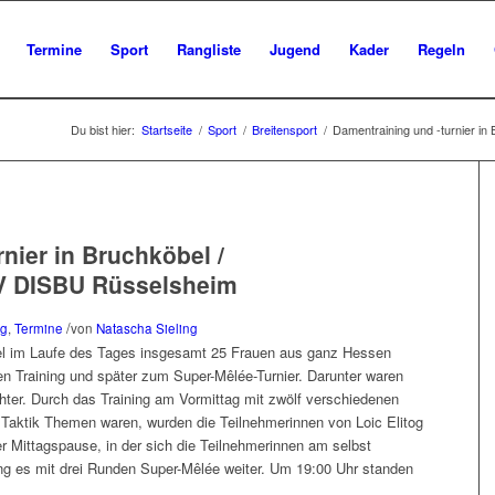
Termine
Sport
Rangliste
Jugend
Kader
Regeln
Du bist hier:
Startseite
/
Sport
/
Breitensport
/
Damentraining und -turnier in
nier in Bruchköbel /
V DISBU Rüsselsheim
/
ng
,
Termine
von
Natascha Sieling
el im Laufe des Tages insgesamt 25 Frauen aus ganz Hessen
en Training und später zum Super-Mêlée-Turnier. Darunter waren
hter. Durch das Training am Vormittag mit zwölf verschiedenen
 Taktik Themen waren, wurden die Teilnehmerinnen von Loic Elitog
r Mittagspause, in der sich die Teilnehmerinnen am selbst
ging es mit drei Runden Super-Mêlée weiter. Um 19:00 Uhr standen