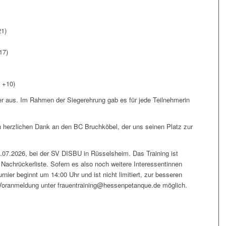
21)
17)
, +10)
er aus. Im Rahmen der Siegerehrung gab es für jede Teilnehmerin
n herzlichen Dank an den BC Bruchköbel, der uns seinen Platz zur
.07.2026, bei der SV DISBU in Rüsselsheim. Das Training ist
 Nachrückerliste. Sofern es also noch weitere Interessentinnen
rnier beginnt um 14:00 Uhr und ist nicht limitiert, zur besseren
 Voranmeldung unter
frauentraining@hessenpetanque.de
möglich.