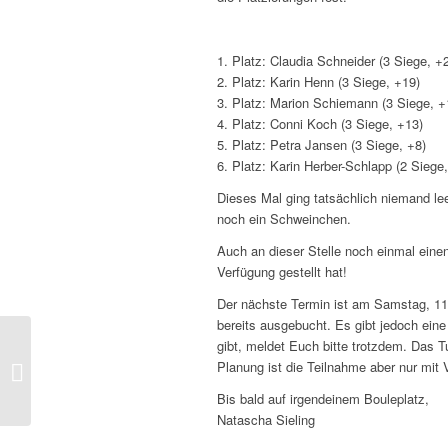
1. Platz: Claudia Schneider (3 Siege, +
2. Platz: Karin Henn (3 Siege, +19)
3. Platz: Marion Schiemann (3 Siege, +
4. Platz: Conni Koch (3 Siege, +13)
5. Platz: Petra Jansen (3 Siege, +8)
6. Platz: Karin Herber-Schlapp (2 Siege
Dieses Mal ging tatsächlich niemand le
noch ein Schweinchen.
Auch an dieser Stelle noch einmal eine
Verfügung gestellt hat!
Der nächste Termin ist am Samstag, 11
bereits ausgebucht. Es gibt jedoch eine
gibt, meldet Euch bitte trotzdem. Das Tu
Dringend Ausrichter für
Planung ist die Teilnahme aber nur mit
Quali Mixte gesucht!!!
Bis bald auf irgendeinem Bouleplatz,
Natascha Sieling