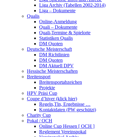
Liga Archiv (Tabellen 2002-2014)
Liga – Dokumente
Qualis
Online-Anmeldung
Quali – Dokumente
Quali-Termine & Spielorte
Statistiken Qualis
DM Quoten
Deutsche Meisterschaft
DM Richtlinien
DM Quoten
DM Aktuell DPV
Hessische Meisterschaften
Breitensport
Breitensportabzeichen
Projekte
HPV Präsi Cup
Coupe d’hiver (klick hier)
Regeln,Tln, Ergebnisse …
Kontaktdaten (PW geschützt)
Charity Cup
Pokal / OCH
Online Cup Hessen [ OCH ]
Reglement Vereinspokal