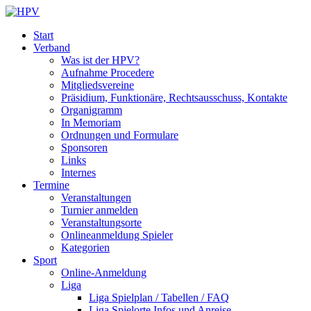
Start
Verband
Was ist der HPV?
Aufnahme Procedere
Mitgliedsvereine
Präsidium, Funktionäre, Rechtsausschuss, Kontakte
Organigramm
In Memoriam
Ordnungen und Formulare
Sponsoren
Links
Internes
Termine
Veranstaltungen
Turnier anmelden
Veranstaltungsorte
Onlineanmeldung Spieler
Kategorien
Sport
Online-Anmeldung
Liga
Liga Spielplan / Tabellen / FAQ
Liga Spielorte Infos und Anreise