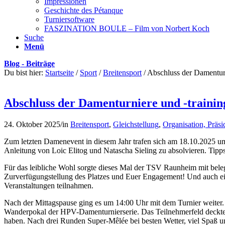
Impressionen
Geschichte des Pétanque
Turniersoftware
FASZINATION BOULE – Film von Norbert Koch
Suche
Menü
Blog - Beiträge
Du bist hier:
Startseite
/
Sport
/
Breitensport
/
Abschluss der Damentur
Abschluss der Damenturniere und -train
24. Oktober 2025
/
in
Breitensport
,
Gleichstellung
,
Organisation, Präsi
Zum letzten Damenevent in diesem Jahr trafen sich am 18.10.2025 
Anleitung von Loic Elitog und Natascha Sieling zu absolvieren. Tip
Für das leibliche Wohl sorgte dieses Mal der TSV Raunheim mit beleg
Zurverfügungstellung des Platzes und Euer Engagement! Und auch ein 
Veranstaltungen teilnahmen.
Nach der Mittagspause ging es um 14:00 Uhr mit dem Turnier weiter. 
Wanderpokal der HPV-Damenturnierserie. Das Teilnehmerfeld deckte v
haben. Nach drei Runden Super-Mêlée bei besten Wetter, viel Spaß u