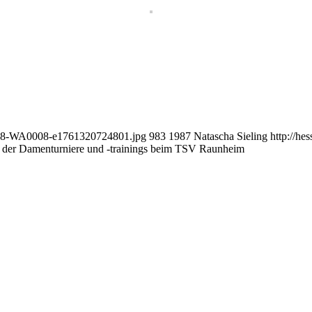
1018-WA0008-e1761320724801.jpg
983
1987
Natascha Sieling
http://h
 der Damenturniere und -trainings beim TSV Raunheim