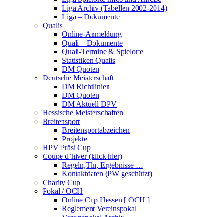
Liga Archiv (Tabellen 2002-2014)
Liga – Dokumente
Qualis
Online-Anmeldung
Quali – Dokumente
Quali-Termine & Spielorte
Statistiken Qualis
DM Quoten
Deutsche Meisterschaft
DM Richtlinien
DM Quoten
DM Aktuell DPV
Hessische Meisterschaften
Breitensport
Breitensportabzeichen
Projekte
HPV Präsi Cup
Coupe d’hiver (klick hier)
Regeln,Tln, Ergebnisse …
Kontaktdaten (PW geschützt)
Charity Cup
Pokal / OCH
Online Cup Hessen [ OCH ]
Reglement Vereinspokal