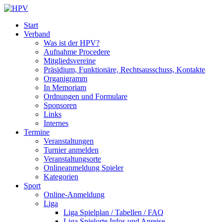
Start
Verband
Was ist der HPV?
Aufnahme Procedere
Mitgliedsvereine
Präsidium, Funktionäre, Rechtsausschuss, Kontakte
Organigramm
In Memoriam
Ordnungen und Formulare
Sponsoren
Links
Internes
Termine
Veranstaltungen
Turnier anmelden
Veranstaltungsorte
Onlineanmeldung Spieler
Kategorien
Sport
Online-Anmeldung
Liga
Liga Spielplan / Tabellen / FAQ
Liga Spielorte Infos und Anreise