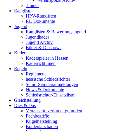
Vereinspokal Archiv
Trainer
Rangliste
HPV-Ranglisten
RL-Dokumente
Jugend
Ranglisten & Bewertung Jugend
Jugendkader
Jugend Archiv
Bilder & Diashows
Kader
Kaderspieler in Hessen
Kaderrichtlinien
Regeln
Reglement
hessische Schiedsrichter
Schiri-Seminaranmeldungen
News & Dokumente
Schiedsrichter-Einsatzliste
Gleichstellung
Dies & Das
Vertauscht, verloren, gefunden
Fachbegriffe
Kugelherstellung
Bouleplatz bauen