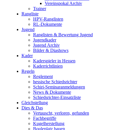
Vereinspokal Archiv
Trainer
Rangliste
HPV-Ranglisten
RL-Dokumente
Jugend
Ranglisten & Bewertung Jugend
Jugendkader
Jugend Archiv
Bilder & Diashows
Kader
Kaderspieler in Hessen
Kaderrichtlinien
Regeln
Reglement
hessische Schiedsrichter
Schiri-Seminaranmeldungen
News & Dokumente
Schiedsrichter-Einsatzliste
Gleichstellung
Dies & Das
Vertauscht, verloren, gefunden
Fachbegriffe
Kugelherstellung
Bouleplatz bauen