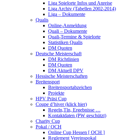
Liga Spielorte Infos und Anreise
Liga Archiv (Tabellen 2002-2014)
Liga – Dokumente
Qualis
Online-Anmeldung
Quali – Dokumente
Quali-Termine & Spielorte
Statistiken Qualis
DM Quoten
Deutsche Meisterschaft
DM Richtlinien
DM Quoten
DM Aktuell DPV
Hessische Meisterschaften
Breitensport
Breitensportabzeichen
Projekte
HPV Präsi Cup
Coupe d’hiver (klick hier)
Regeln,Tln, Ergebnisse …
Kontaktdaten (PW geschützt)
Charity Cup
Pokal / OCH
Online Cup Hessen [ OCH ]
Reglement Vereinspokal