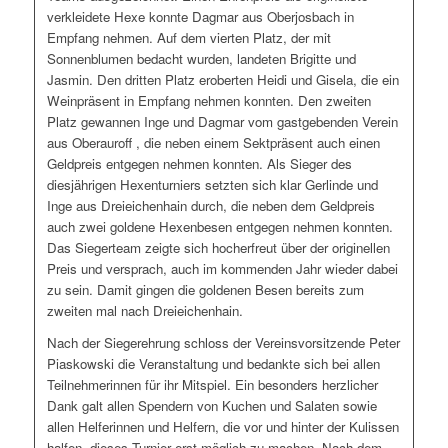
verkleidete Hexe konnte Dagmar aus Oberjosbach in
Empfang nehmen. Auf dem vierten Platz, der mit
Sonnenblumen bedacht wurden, landeten Brigitte und
Jasmin. Den dritten Platz eroberten Heidi und Gisela, die ein
Weinpräsent in Empfang nehmen konnten. Den zweiten
Platz gewannen Inge und Dagmar vom gastgebenden Verein
aus Oberauroff , die neben einem Sektpräsent auch einen
Geldpreis entgegen nehmen konnten. Als Sieger des
diesjährigen Hexenturniers setzten sich klar Gerlinde und
Inge aus Dreieichenhain durch, die neben dem Geldpreis
auch zwei goldene Hexenbesen entgegen nehmen konnten.
Das Siegerteam zeigte sich hocherfreut über der originellen
Preis und versprach, auch im kommenden Jahr wieder dabei
zu sein. Damit gingen die goldenen Besen bereits zum
zweiten mal nach Dreieichenhain.
Nach der Siegerehrung schloss der Vereinsvorsitzende Peter
Piaskowski die Veranstaltung und bedankte sich bei allen
Teilnehmerinnen für ihr Mitspiel. Ein besonders herzlicher
Dank galt allen Spendern von Kuchen und Salaten sowie
allen Helferinnen und Helfern, die vor und hinter der Kulissen
halfen, dieses Turnier erst möglich zu machen. Nach dem