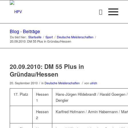
Blog - Beiträge
Du bist hier:
Startseite
/
Sport
/
Deutsche Meisterschaften
/
20.09.2010: DM 55 Plus in Gründau/Hessen
20.09.2010: DM 55 Plus in
Gründau/Hessen
/
/
20. September 2010
in
Deutsche Meisterschaften
von
ulrich
17. Platz
Hessen
Hans-Jürgen Hildebrandt / Harald Goergen 
1
Dengler
Hessen
Karlfred Hofmann / Armin Habermann / Mar
2