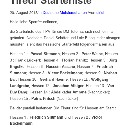
20. August 2013
/
in
Deutsche Meisterschaften
/
von
ulrich
Hallo liebe SportfreundInnen,
die Starterliste des HPV für die DM Tete hat sich noch einmal
geändert. Nachdem Daniel Schäfer und Loic Elitog leider absagen
mussten, sieht das hessische Starterfeld folgendermaßen aus :
Hessen 1 :
Pascal Sittmann
; Hessen 2 :
Peter Weise
; Hessen
3 :
Frank Lückert
; Hessen 4 :
Florian Panitz
; Hessen 5 :
Jörg
Engelke
; Hessen 6 :
Hussein Assane
; Hessen 7 :
Friedrich
Sittmann
; Hessen 8 :
Victor Bockelmann
; Hessen 9 :
Norbert
Bär
; Hessen 10 :
Gerhard Haenle
; Hessen 11 :
Wolfgang
Landgrebe
; Hessen 12 :
Jonathan Albiger
; Hessen 13 :
Van
Duy Dang
; Hessen 14 :
Abdelkader Amrane
(Nachrücker);
Hessen 15 :
Patric Fritsch
(Nachrücker)
Bei der paralell laufenden DM Tireur sind für Hessen am Start :
Hessen 1 :
Friedrich Sittmann
und Hessen 2 :
Victor
Bockelmann