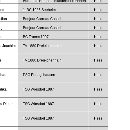
s
Bornheim Boules – StadtteilboulerInnen
Hess
and
1. BC 1986 Seeheim
Hess
stian
Bonjour Carreau Cassel
Hess
rg
Bonjour Carreau Cassel
Hess
an
BC Tromm 1997
Hess
s-Joachim
TV 1880 Dreieichenhain
Hess
r
TV 1880 Dreieichenhain
Hess
nhard
PSG Ehringshausen
Hess
lika
TSG Wörsdorf 1887
Hess
s-Dieter
TSG Wörsdorf 1887
Hess
TSG Wörsdorf 1887
Hess