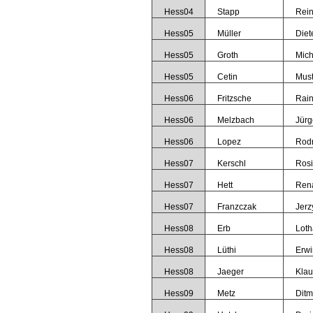
Hess04
Stapp
Rein
Hess05
Müller
Diet
Hess05
Groth
Mich
Hess05
Cetin
Must
Hess06
Fritzsche
Rain
Hess06
Melzbach
Jürg
Hess06
Lopez
Rodr
Hess07
Kerschl
Ros
Hess07
Hett
Ren
Hess07
Franzczak
Jerz
Hess08
Erb
Loth
Hess08
Lüthi
Erwi
Hess08
Jaeger
Klau
Hess09
Metz
Ditm