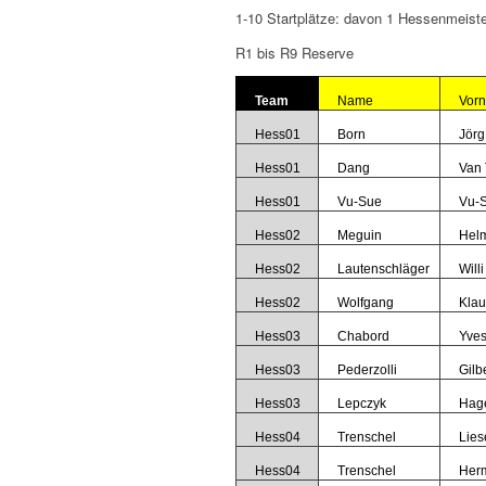
1-10 Startplätze: davon 1 Hessenmeister
R1 bis R9 Reserve
Team
Name
Vor
Hess01
Born
Jörg
Hess01
Dang
Van 
Hess01
Vu-Sue
Vu-
Hess02
Meguin
Hel
Hess02
Lautenschläger
Willi
Hess02
Wolfgang
Klau
Hess03
Chabord
Yve
Hess03
Pederzolli
Gilb
Hess03
Lepczyk
Hag
Hess04
Trenschel
Lies
Hess04
Trenschel
Her