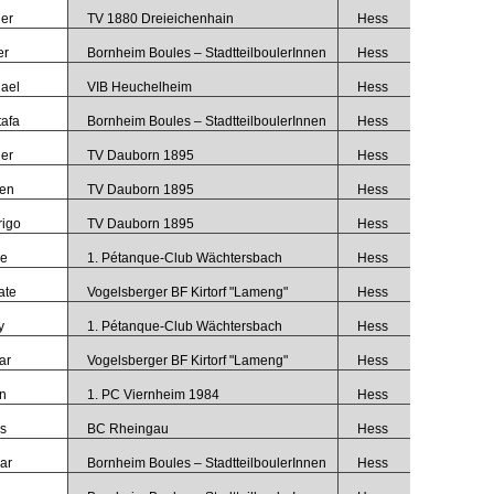
er
TV 1880 Dreieichenhain
Hess
er
Bornheim Boules – StadtteilboulerInnen
Hess
ael
VIB Heuchelheim
Hess
afa
Bornheim Boules – StadtteilboulerInnen
Hess
er
TV Dauborn 1895
Hess
en
TV Dauborn 1895
Hess
igo
TV Dauborn 1895
Hess
ie
1. Pétanque-Club Wächtersbach
Hess
ate
Vogelsberger BF Kirtorf "Lameng"
Hess
y
1. Pétanque-Club Wächtersbach
Hess
ar
Vogelsberger BF Kirtorf "Lameng"
Hess
n
1. PC Viernheim 1984
Hess
s
BC Rheingau
Hess
ar
Bornheim Boules – StadtteilboulerInnen
Hess