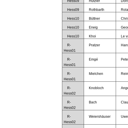
Hess09
Hutzler
Dori
Hess09
Rothbarth
Rol
Hess10
Büttner
Chri
Hess10
Erwig
Geo
Hess10
Khoi
Le v
R-
Pratzer
Han
Hess01
R-
Emgé
Pete
Hess01
R-
Mielchen
Rei
Hess01
R-
Knobloch
Ange
Hess02
R-
Bach
Clau
Hess02
R-
Weiershäuser
Uwe
Hess02