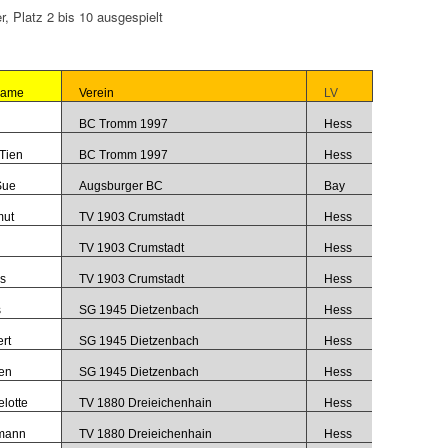
, Platz 2 bis 10 ausgespielt
name
Verein
LV
BC Tromm 1997
Hess
Tien
BC Tromm 1997
Hess
Sue
Augsburger BC
Bay
mut
TV 1903 Crumstadt
Hess
TV 1903 Crumstadt
Hess
s
TV 1903 Crumstadt
Hess
s
SG 1945 Dietzenbach
Hess
ert
SG 1945 Dietzenbach
Hess
en
SG 1945 Dietzenbach
Hess
elotte
TV 1880 Dreieichenhain
Hess
mann
TV 1880 Dreieichenhain
Hess