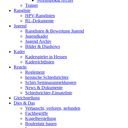
Vereinspokal Archiv
Trainer
Rangliste
HPV-Ranglisten
RL-Dokumente
Jugend
Ranglisten & Bewertung Jugend
Jugendkader
Jugend Archiv
Bilder & Diashows
Kader
Kaderspieler in Hessen
Kaderrichtlinien
Regeln
Reglement
hessische Schiedsrichter
Schiri-Seminaranmeldungen
News & Dokumente
Schiedsrichter-Einsatzliste
Gleichstellung
Dies & Das
Vertauscht, verloren, gefunden
Fachbegriffe
Kugelherstellung
Bouleplatz bauen