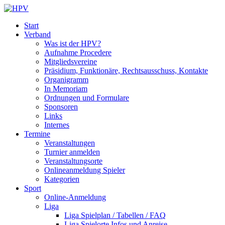
Start
Verband
Was ist der HPV?
Aufnahme Procedere
Mitgliedsvereine
Präsidium, Funktionäre, Rechtsausschuss, Kontakte
Organigramm
In Memoriam
Ordnungen und Formulare
Sponsoren
Links
Internes
Termine
Veranstaltungen
Turnier anmelden
Veranstaltungsorte
Onlineanmeldung Spieler
Kategorien
Sport
Online-Anmeldung
Liga
Liga Spielplan / Tabellen / FAQ
Liga Spielorte Infos und Anreise