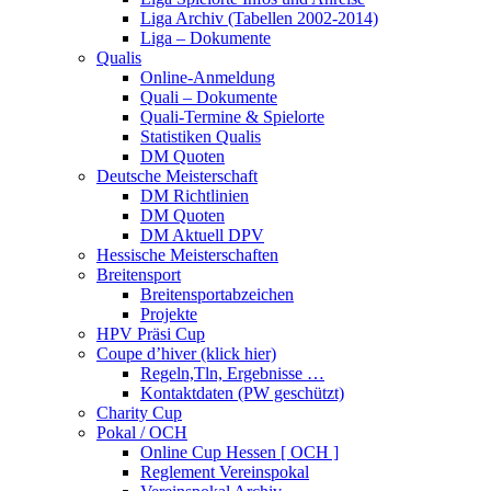
Liga Archiv (Tabellen 2002-2014)
Liga – Dokumente
Qualis
Online-Anmeldung
Quali – Dokumente
Quali-Termine & Spielorte
Statistiken Qualis
DM Quoten
Deutsche Meisterschaft
DM Richtlinien
DM Quoten
DM Aktuell DPV
Hessische Meisterschaften
Breitensport
Breitensportabzeichen
Projekte
HPV Präsi Cup
Coupe d’hiver (klick hier)
Regeln,Tln, Ergebnisse …
Kontaktdaten (PW geschützt)
Charity Cup
Pokal / OCH
Online Cup Hessen [ OCH ]
Reglement Vereinspokal