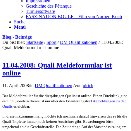
Impressionen
Geschichte des Pétanque
Turniersoftware
FASZINATION BOULE – Film von Norbert Koch
Suche
Menü
Blog - Beiträge
Du bist hier:
Startseite
/
Sport
/
DM Qualifikationen
/
11.04.2008:
Quali Meldeformular ist online
11.04.2008: Quali Meldeformular ist
online
11. April 2008
/
in
DM Qualifikationen
/
von
ulrich
Das Meldeformular für die diesjährigen Qualis ist online. Einen Direktlink gibt
es nicht, sondern dieses ist nur über den Erläuterungstext
Anmeldungen zu den
Qualis
erreichbar.
In diesem Zusammenhang möchte ich nochmals darauf hinweisen das es für die
Quali Triplette immer noch keinen Ausrichter gibt. Bewerbungen bitte
umgehend an die Geschäftsstelle. Die Zeit drängt. Auf der Vorstandssitzung am