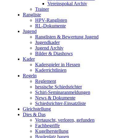
Vereinspokal Archiv
Trainer
Rangliste
HPV-Ranglisten
RL-Dokumente
Jugend
Ranglisten & Bewertung Jugend
Jugendkader
Jugend Archiv
Bilder & Diashows
Kader
Kaderspieler in Hessen
Kaderrichtlinien
Regeln
Reglement
hessische Schiedsrichter
Schiri-Seminaranmeldungen
News & Dokumente
Schiedsrichter-Einsatzliste
Gleichstellung
Dies & Das
Vertauscht, verloren, gefunden
Fachbegriffe
Kugelherstellung
Bouleplatz bauen