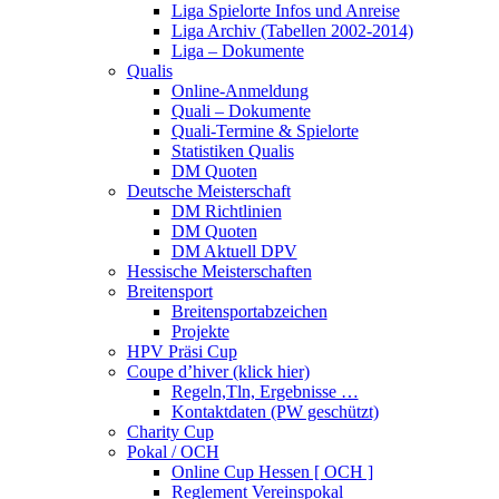
Liga Spielorte Infos und Anreise
Liga Archiv (Tabellen 2002-2014)
Liga – Dokumente
Qualis
Online-Anmeldung
Quali – Dokumente
Quali-Termine & Spielorte
Statistiken Qualis
DM Quoten
Deutsche Meisterschaft
DM Richtlinien
DM Quoten
DM Aktuell DPV
Hessische Meisterschaften
Breitensport
Breitensportabzeichen
Projekte
HPV Präsi Cup
Coupe d’hiver (klick hier)
Regeln,Tln, Ergebnisse …
Kontaktdaten (PW geschützt)
Charity Cup
Pokal / OCH
Online Cup Hessen [ OCH ]
Reglement Vereinspokal