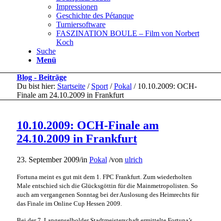
Impressionen
Geschichte des Pétanque
Turniersoftware
FASZINATION BOULE – Film von Norbert
Koch
Suche
Menü
Blog - Beiträge
Du bist hier:
Startseite
/
Sport
/
Pokal
/
10.10.2009: OCH-
Finale am 24.10.2009 in Frankfurt
10.10.2009: OCH-Finale am
24.10.2009 in Frankfurt
23. September 2009
/
in
Pokal
/
von
ulrich
Fortuna meint es gut mit dem 1. FPC Frankfurt. Zum wiederholten
Male entschied sich die Glücksgöttin für die Mainmetropolisten. So
auch am vergangenen Sonntag bei der Auslosung des Heimrechts für
das Finale im Online Cup Hessen 2009.
Bei der 7. Langenselbolder Stadtmeisterschaft ermittelte Fortuna’s