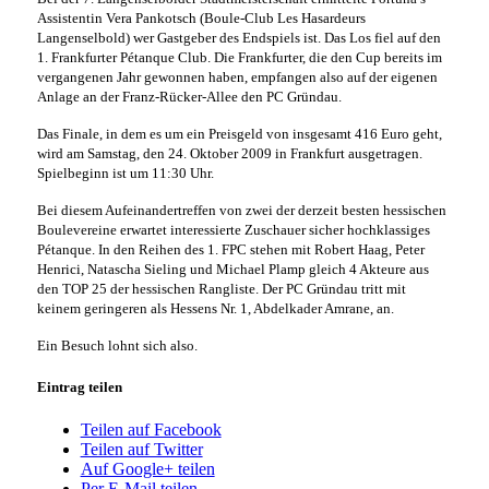
Assistentin Vera Pankotsch (Boule-Club Les Hasardeurs
Langenselbold) wer Gastgeber des Endspiels ist. Das Los fiel auf den
1. Frankfurter Pétanque Club. Die Frankfurter, die den Cup bereits im
vergangenen Jahr gewonnen haben, empfangen also auf der eigenen
Anlage an der Franz-Rücker-Allee den PC Gründau.
Das Finale, in dem es um ein Preisgeld von insgesamt 416 Euro geht,
wird am Samstag, den 24. Oktober 2009 in Frankfurt ausgetragen.
Spielbeginn ist um 11:30 Uhr.
Bei diesem Aufeinandertreffen von zwei der derzeit besten hessischen
Boulevereine erwartet interessierte Zuschauer sicher hochklassiges
Pétanque. In den Reihen des 1. FPC stehen mit Robert Haag, Peter
Henrici, Natascha Sieling und Michael Plamp gleich 4 Akteure aus
den TOP 25 der hessischen Rangliste. Der PC Gründau tritt mit
keinem geringeren als Hessens Nr. 1, Abdelkader Amrane, an.
Ein Besuch lohnt sich also.
Eintrag teilen
Teilen auf Facebook
Teilen auf Twitter
Auf Google+ teilen
Per E-Mail teilen