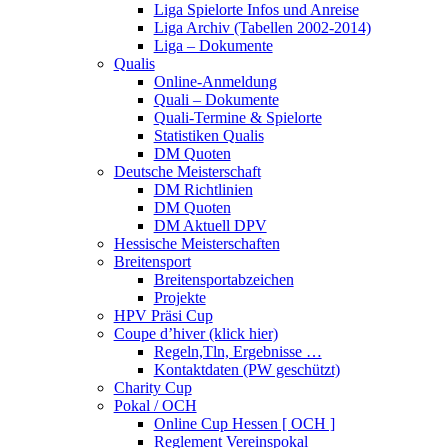
Liga Spielorte Infos und Anreise
Liga Archiv (Tabellen 2002-2014)
Liga – Dokumente
Qualis
Online-Anmeldung
Quali – Dokumente
Quali-Termine & Spielorte
Statistiken Qualis
DM Quoten
Deutsche Meisterschaft
DM Richtlinien
DM Quoten
DM Aktuell DPV
Hessische Meisterschaften
Breitensport
Breitensportabzeichen
Projekte
HPV Präsi Cup
Coupe d’hiver (klick hier)
Regeln,Tln, Ergebnisse …
Kontaktdaten (PW geschützt)
Charity Cup
Pokal / OCH
Online Cup Hessen [ OCH ]
Reglement Vereinspokal