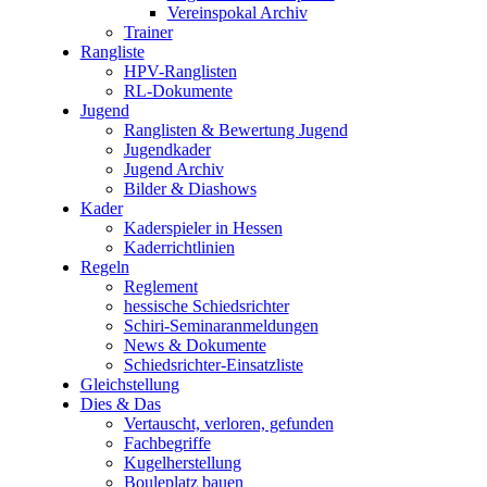
Vereinspokal Archiv
Trainer
Rangliste
HPV-Ranglisten
RL-Dokumente
Jugend
Ranglisten & Bewertung Jugend
Jugendkader
Jugend Archiv
Bilder & Diashows
Kader
Kaderspieler in Hessen
Kaderrichtlinien
Regeln
Reglement
hessische Schiedsrichter
Schiri-Seminaranmeldungen
News & Dokumente
Schiedsrichter-Einsatzliste
Gleichstellung
Dies & Das
Vertauscht, verloren, gefunden
Fachbegriffe
Kugelherstellung
Bouleplatz bauen