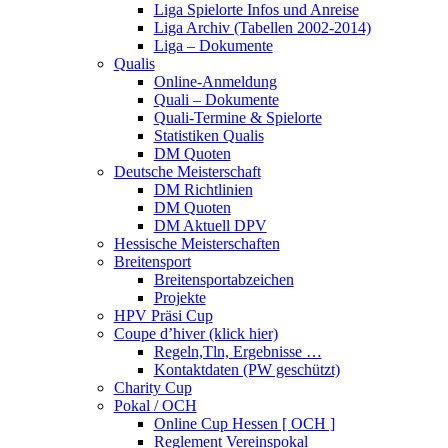
Liga Spielorte Infos und Anreise
Liga Archiv (Tabellen 2002-2014)
Liga – Dokumente
Qualis
Online-Anmeldung
Quali – Dokumente
Quali-Termine & Spielorte
Statistiken Qualis
DM Quoten
Deutsche Meisterschaft
DM Richtlinien
DM Quoten
DM Aktuell DPV
Hessische Meisterschaften
Breitensport
Breitensportabzeichen
Projekte
HPV Präsi Cup
Coupe d’hiver (klick hier)
Regeln,Tln, Ergebnisse …
Kontaktdaten (PW geschützt)
Charity Cup
Pokal / OCH
Online Cup Hessen [ OCH ]
Reglement Vereinspokal