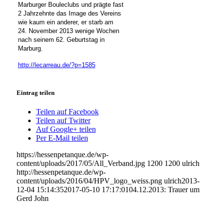
Marburger Bouleclubs und prägte fast
2 Jahrzehnte das Image des Vereins
wie kaum ein anderer, er starb am
24. November 2013 wenige Wochen
nach seinem 62. Geburtstag in
Marburg.
http://lecarreau.de/?p=1585
Eintrag teilen
Teilen auf Facebook
Teilen auf Twitter
Auf Google+ teilen
Per E-Mail teilen
https://hessenpetanque.de/wp-
content/uploads/2017/05/All_Verband.jpg
1200
1200
ulrich
http://hessenpetanque.de/wp-
content/uploads/2016/04/HPV_logo_weiss.png
ulrich
2013-
12-04 15:14:35
2017-05-10 17:17:01
04.12.2013: Trauer um
Gerd John