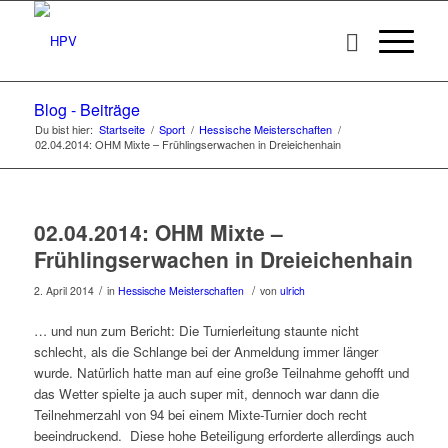
Blog - Beiträge
Du bist hier:
Startseite
/
Sport
/
Hessische Meisterschaften
/
02.04.2014: OHM Mixte – Frühlingserwachen in Dreieichenhain
02.04.2014: OHM Mixte –
Frühlingserwachen in Dreieichenhain
/
/
2. April 2014
in
Hessische Meisterschaften
von
ulrich
… und nun zum Bericht: Die Turnierleitung staunte nicht
schlecht, als die Schlange bei der Anmeldung immer länger
wurde. Natürlich hatte man auf eine große Teilnahme gehofft und
das Wetter spielte ja auch super mit, dennoch war dann die
Teilnehmerzahl von 94 bei einem Mixte-Turnier doch recht
beeindruckend.
Diese hohe Beteiligung erforderte allerdings auch