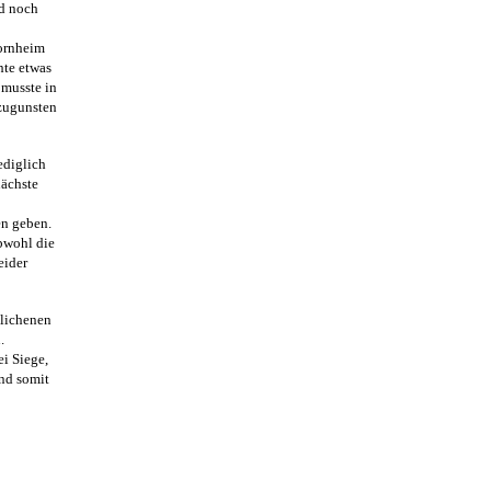
nd noch
ornheim
hte etwas
 musste in
 zugunsten
ediglich
nächste
en geben.
bwohl die
eider
glichenen
.
i Siege,
nd somit