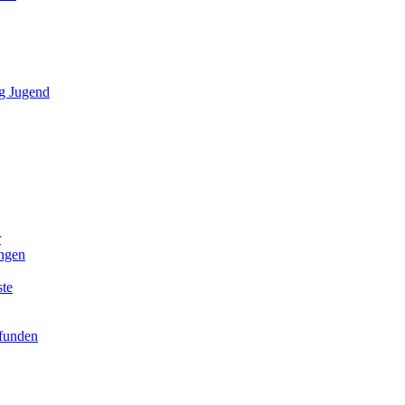
g Jugend
r
ngen
ste
efunden