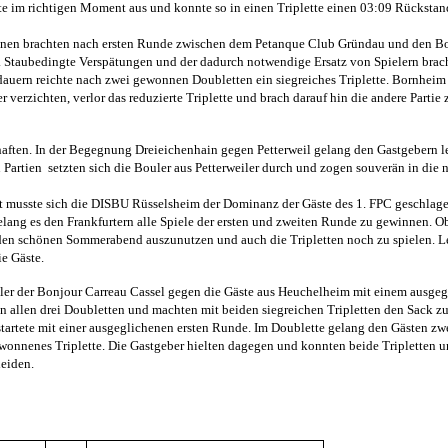
te im richtigen Moment aus und konnte so in einen Triplette einen 03:09 Rücksta
onen brachten nach ersten Runde zwischen dem Petanque Club Gründau und den B
 Staubedingte Verspätungen und der dadurch notwendige Ersatz von Spielern brac
auern reichte nach zwei gewonnen Doubletten ein siegreiches Triplette. Bornheim
 verzichten, verlor das reduzierte Triplette und brach darauf hin die andere Partie
ften. In der Begegnung Dreieichenhain gegen Petterweil gelang den Gastgebern l
n Partien
setzten sich die Bouler aus Petterweiler durch und zogen souverän in die 
 musste sich die DISBU Rüsselsheim der Dominanz der Gäste des 1. FPC geschlag
elang es den Frankfurtern alle Spiele der ersten und zweiten Runde zu gewinnen. O
e den schönen Sommerabend auszunutzen und auch die Tripletten noch zu spielen. L
ie Gäste.
uler der Bonjour Carreau Cassel gegen die Gäste aus Heuchelheim mit einem ausge
 in allen drei Doubletten und machten mit beiden siegreichen Tripletten den Sack zu
artete mit einer ausgeglichenen ersten Runde. Im Doublette gelang den Gästen zwe
onnenes Triplette. Die Gastgeber hielten dagegen und konnten beide Tripletten u
heiden.