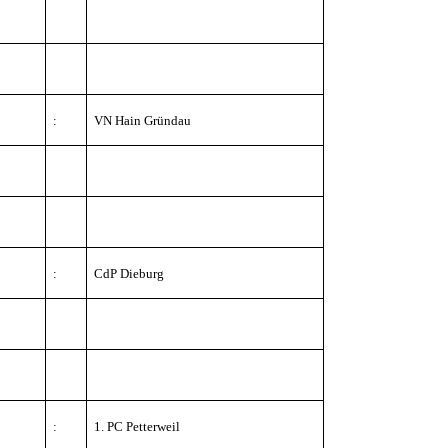
:
VN Hain Gründau
:
CdP Dieburg
:
1. PC Petterweil