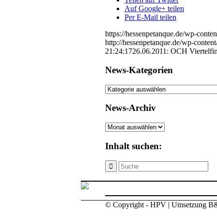
Auf Google+ teilen
Per E-Mail teilen
https://hessenpetanque.de/wp-con
http://hessenpetanque.de/wp-conte
21:24:17
26.06.2011: OCH Viertelfina
News-Kategorien
News-
Kategorien
News-Archiv
News-
Archiv
Inhalt suchen:
© Copyright - HPV | Umsetzung B&