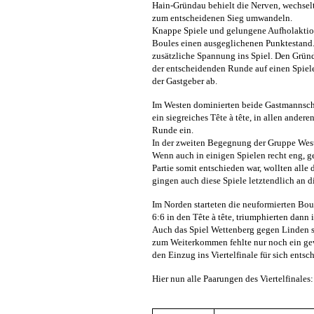
Hain-Gründau behielt die Nerven, wechsel
zum entscheidenen Sieg umwandeln.
Knappe Spiele und gelungene Aufholakti
Boules einen ausgeglichenen Punktestand.
zusätzliche Spannung ins Spiel. Den Gründ
der entscheidenden Runde auf einen Spieler
der Gastgeber ab.
Im Westen dominierten beide Gastmannscha
ein siegreiches Tête à tête, in allen andere
Runde ein.
In der zweiten Begegnung der Gruppe West
Wenn auch in einigen Spielen recht eng, g
Partie somit entschieden war, wollten all
gingen auch diese Spiele letztendlich an d
Im Norden starteten die neuformierten Bo
6:6 in den Tête à tête, triumphierten dann
Auch das Spiel Wettenberg gegen Linden st
zum Weiterkommen fehlte nur noch ein gew
den Einzug ins Viertelfinale für sich entsc
Hier nun alle Paarungen des Viertelfinales: