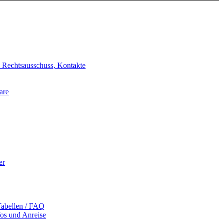
, Rechtsausschuss, Kontakte
are
er
Tabellen / FAQ
fos und Anreise