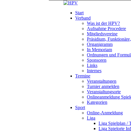
Start
Verband
Was ist der HPV?
Aufnahme Procedere
Mitgliedsvereine
Präsidium, Funktionäre
Organigramm
In Memoriam
Ordnungen und Formul
Sponsoren
Links
Internes
Termine
Veranstaltungen
Turnier anmelden
Veranstaltungsorte
Onlineanmeldung Spiel
Kategorien
Sport
Online-Anmeldung
Liga
Liga Spielplan / 
Liga Spielorte In