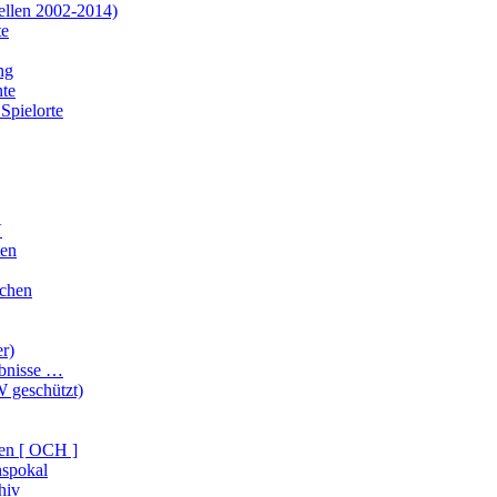
ellen 2002-2014)
te
ng
te
Spielorte
V
ten
ichen
er)
ebnisse …
 geschützt)
en [ OCH ]
nspokal
hiv