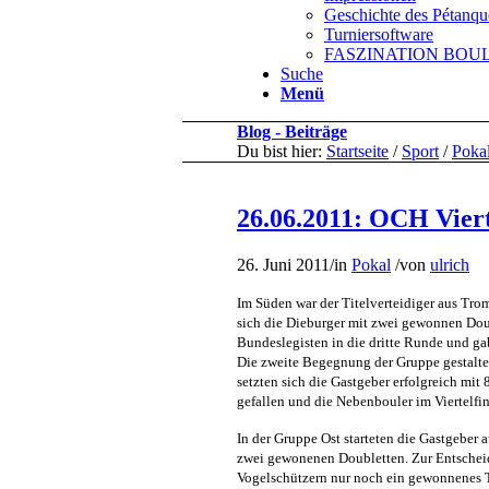
Geschichte des Pétanqu
Turniersoftware
FASZINATION BOULE 
Suche
Menü
Blog - Beiträge
Du bist hier:
Startseite
/
Sport
/
Poka
26.06.2011: OCH Vierte
26. Juni 2011
/
in
Pokal
/
von
ulrich
Im Süden war der Titelverteidiger aus Tr
sich die Dieburger mit zwei gewonnen Doub
Bundeslegisten in die dritte Runde und ga
Die zweite Begegnung der Gruppe gestaltet
setzten sich die Gastgeber erfolgreich mi
gefallen und die Nebenbouler im Viertelfin
In der Gruppe Ost starteten die Gastgeber 
zwei gewonenen Doubletten. Zur Entscheid
Vogelschützern nur noch ein gewonnenes Tr