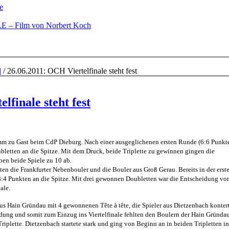
e
– Film von Norbert Koch
l
/
26.06.2011: OCH Viertelfinale steht fest
lfinale steht fest
omm zu Gast beim CdP Dieburg. Nach einer ausgeglichenen ersten Runde (6:6 Punkte
letten an die Spitze. Mit dem Druck, beide Triplette zu gewinnen gingen die
ben beide Spiele zu 10 ab.
en die Frankfurter Nebenbouler und die Bouler aus Groß Gerau. Bereits in der ers
t 8:4 Punkten an die Spitze. Mit drei gewonnen Doubletten war die Entscheidung vor
ale.
aus Hain Gründau mit 4 gewonnenen Tête à tête, die Spieler aus Dietzenbach konter
ung und somit zum Einzug ins Viertelfinale fehlten den Boulern der Hain Gründa
iplette. Dietzenbach startete stark und ging von Beginn an in beiden Tripletten i