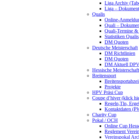
Liga Archiv (Tab
Liga – Dokumen
Qualis
Online-Anmeldu
Quali – Dokumen
Quali-Termine & 
Statistiken Qualis
DM Quoten
Deutsche Meisterschaft
DM Richtlinien
DM Quoten
DM Aktuell DP
Hessische Meisterschaf
Breitensport
Breitensportabze
Projekte
HPV Präsi Cup
Coupe d’hiver (klick hi
Regeln,Tln, Erg
Kontaktdaten (PW
Charity Cup
Pokal / OCH
Online Cup Hess
Reglement Verei
Vereinspokal Arc