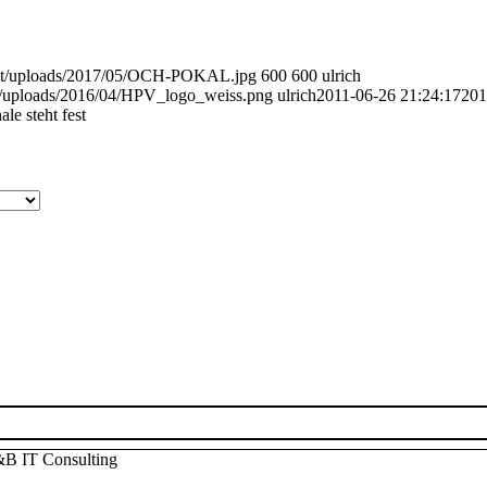
tent/uploads/2017/05/OCH-POKAL.jpg
600
600
ulrich
nt/uploads/2016/04/HPV_logo_weiss.png
ulrich
2011-06-26 21:24:17
201
le steht fest
B IT Consulting