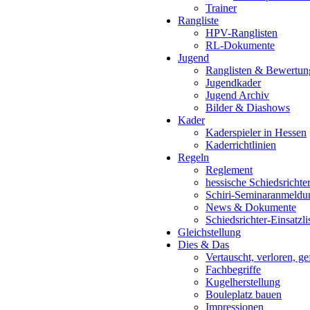
Trainer
Rangliste
HPV-Ranglisten
RL-Dokumente
Jugend
Ranglisten & Bewertun
Jugendkader
Jugend Archiv
Bilder & Diashows
Kader
Kaderspieler in Hessen
Kaderrichtlinien
Regeln
Reglement
hessische Schiedsrichte
Schiri-Seminaranmeldu
News & Dokumente
Schiedsrichter-Einsatzli
Gleichstellung
Dies & Das
Vertauscht, verloren, g
Fachbegriffe
Kugelherstellung
Bouleplatz bauen
Impressionen