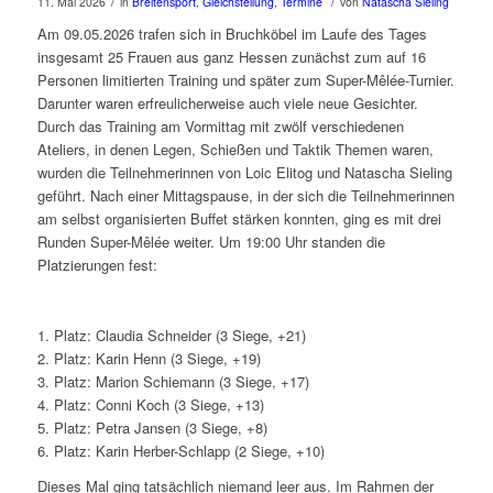
/
/
11. Mai 2026
in
Breitensport
,
Gleichstellung
,
Termine
von
Natascha Sieling
Am 09.05.2026 trafen sich in Bruchköbel im Laufe des Tages
insgesamt 25 Frauen aus ganz Hessen zunächst zum auf 16
Personen limitierten Training und später zum Super-Mêlée-Turnier.
Darunter waren erfreulicherweise auch viele neue Gesichter.
Durch das Training am Vormittag mit zwölf verschiedenen
Ateliers, in denen Legen, Schießen und Taktik Themen waren,
wurden die Teilnehmerinnen von Loic Elitog und Natascha Sieling
geführt. Nach einer Mittagspause, in der sich die Teilnehmerinnen
am selbst organisierten Buffet stärken konnten, ging es mit drei
Runden Super-Mêlée weiter. Um 19:00 Uhr standen die
Platzierungen fest:
1. Platz: Claudia Schneider (3 Siege, +21)
2. Platz: Karin Henn (3 Siege, +19)
3. Platz: Marion Schiemann (3 Siege, +17)
4. Platz: Conni Koch (3 Siege, +13)
5. Platz: Petra Jansen (3 Siege, +8)
6. Platz: Karin Herber-Schlapp (2 Siege, +10)
Dieses Mal ging tatsächlich niemand leer aus. Im Rahmen der