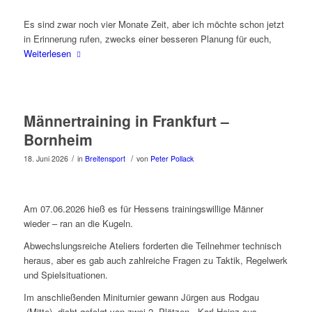
Es sind zwar noch vier Monate Zeit, aber ich möchte schon jetzt
in Erinnerung rufen, zwecks einer besseren Planung für euch,
Weiterlesen
Männertraining in Frankfurt –
Bornheim
/
/
18. Juni 2026
in
Breitensport
von
Peter Pollack
Am 07.06.2026 hieß es für Hessens trainingswillige Männer
wieder – ran an die Kugeln.
Abwechslungsreiche Ateliers forderten die Teilnehmer technisch
heraus, aber es gab auch zahlreiche Fragen zu Taktik, Regelwerk
und Spielsituationen.
Im anschließenden Miniturnier gewann Jürgen aus Rodgau
(Mitte), dicht gefolgt von zwei 2. Plätzen, Karl-Heinz aus