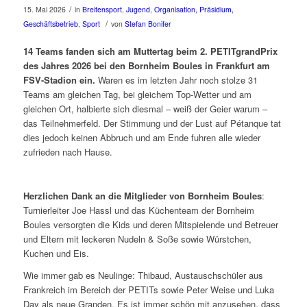
/
15. Mai 2026
in
Breitensport
,
Jugend
,
Organisation, Präsidium,
/
Geschäftsbetrieb
,
Sport
von
Stefan Bonifer
14 Teams fanden sich am Muttertag beim 2. PETITgrandPrix
des Jahres 2026 bei den Bornheim Boules in Frankfurt am
FSV-Stadion ein.
Waren es im letzten Jahr noch stolze 31
Teams am gleichen Tag, bei gleichem Top-Wetter und am
gleichen Ort, halbierte sich diesmal – weiß der Geier warum –
das Teilnehmerfeld. Der Stimmung und der Lust auf Pétanque tat
dies jedoch keinen Abbruch und am Ende fuhren alle wieder
zufrieden nach Hause.
Herzlichen Dank an die Mitglieder von Bornheim Boules
:
Turnierleiter Joe Hassl und das Küchenteam der Bornheim
Boules versorgten die Kids und deren Mitspielende und Betreuer
und Eltern mit leckeren Nudeln & Soße sowie Würstchen,
Kuchen und Eis.
Wie immer gab es Neulinge: Thibaud, Austauschschüler aus
Frankreich im Bereich der PETITs sowie Peter Weise und Luka
Day als neue Granden. Es ist immer schön mit anzusehen, dass