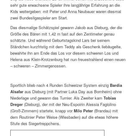
sehr gute erwachsene Spieler ihre langjährige Erfahrung an die
Kids weitergeben: mit Peter und Anna Neubauer waren diesmal
zwei Bundesligaspieler am Start.
Das diesmalige Schätzspiel gewann Jakob aus Dieburg, der die
Größe des Bären mit 1,42 m fast auf den Zentimeter genau
schätzte. Und während Geburtstagskind Lars bei seinem
Ständchen kurzfristig mit dem Teddy als Geschenk liebäugelte,
bewahrte ihn am Ende das Los vor diesem schweren Los und
Helena aus Klein-Krotzenburg hat nun freuestrahlend einen neuen
– schweren – Zimmergenossen.
Sportlich blieb nach 4 Runden Schweizer System einzig
Bardia
Alsafar
aus Dieburg (mit Partner Luka Day aus Bornheim) ohne
Niederlage und gewann das Turnier. Als Zweiter kam
Tobias
Dreger
(Dieburg), der mit der Neu-Espoirin Alessia Fagiolino
(Groß-Zimmern) startete, knapp vor
Milo Peter
(Brandau) mit
dem Routinier Peter Weise (Wiesbaden) auf die etwas höhere
Stufe des Siegertreppchens.