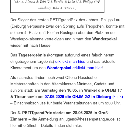
(v.l.n.r.: Alessia & Tobi (2.), Bardia & Luka (1.), Philipp (WP-
Inhaber), Milo & Peter (3.)
Der Sieger des ersten PETITgrandPrix des Jahres, Philipp Lau
(Dieburg) verpasste zwar den Sprung aufs Treppchen, konnte mit
seinem 4. Platz (mit Florian Besinger) aber den Platz an der
Wanderpokalsonne verteidigen und nimmt den
Wanderpokal
wieder mit nach Hause.
Das
Tagesergebnis
(korrigiert aufgrund eines falsch herum
eingetragenem Ergebnis)
erklickt man hier.
und das aktuelle
Klassement um den
Wanderpokal
erklickt man hier
!
Als nächstes finden noch zwei Offene Hessische
Meisterschaften in den Altersklassen Minimes, Cadets und
Juniors statt: am
Samstag den 16.05. in Winkel die OHJM 1:1
& Tireur
sowie am
07.06.2026 die OHJM 2:2 in Dieburg
(klick)
– Einschreibschluss für beide Veranstaltungen ist um 9:30 Uhr.
Der
3. PETITgrandPrix startet am 28.06.2026 in Groß-
Zimmern
– die Anmeldung an jugend@hessenpetanque.de ist
hiermit eröffnet – Details finden sich hier: