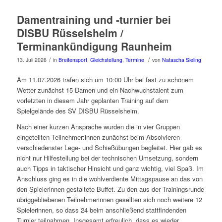
Damentraining und -turnier bei
DISBU Rüsselsheim /
Terminankündigung Raunheim
/
/
13. Juli 2026
in
Breitensport
,
Gleichstellung
,
Termine
von
Natascha Sieling
Am 11.07.2026 trafen sich um 10:00 Uhr bei fast zu schönem
Wetter zunächst 15 Damen und ein Nachwuchstalent zum
vorletzten in diesem Jahr geplanten Training auf dem
Spielgelände des SV DISBU Rüsselsheim.
Nach einer kurzen Ansprache wurden die in vier Gruppen
eingeteilten Teilnehmer:innen zunächst beim Absolvieren
verschiedenster Lege- und Schießübungen begleitet. Hier gab es
nicht nur Hilfestellung bei der technischen Umsetzung, sondern
auch Tipps in taktischer Hinsicht und ganz wichtig, viel Spaß. Im
Anschluss ging es in die wohlverdiente Mittagspause an das von
den Spielerinnen gestaltete Buffet. Zu den aus der Trainingsrunde
übriggebliebenen Teilnehmerinnen gesellten sich noch weitere 12
Spielerinnen, so dass 24 beim anschließend stattfindenden
Turnier teilnahmen. Insgesamt erfreulich, dass es wieder