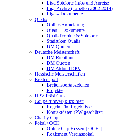
Liga Spielorte Infos und Anreise
Liga Archiv (Tabellen 2002-2014)
Liga – Dokumente
Qualis
Online-Anmeldung
Quali – Dokumente
Quali-Termine & Spielorte
Statistiken Qualis
DM Quoten
Deutsche Meisterschaft
DM Richtlinien
DM Quoten
DM Aktuell DPV
Hessische Meisterschaften
Breitensport
Breitensportabzeichen
Projekte
HPV Präsi Cup
Coupe d’hiver (klick hier)
Regeln,Tln, Ergebnisse …
Kontaktdaten (PW geschützt)
Charity Cup
Pokal / OCH
Online Cup Hessen [ OCH ]
Reglement Vereinspokal