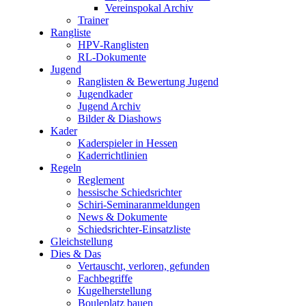
Vereinspokal Archiv
Trainer
Rangliste
HPV-Ranglisten
RL-Dokumente
Jugend
Ranglisten & Bewertung Jugend
Jugendkader
Jugend Archiv
Bilder & Diashows
Kader
Kaderspieler in Hessen
Kaderrichtlinien
Regeln
Reglement
hessische Schiedsrichter
Schiri-Seminaranmeldungen
News & Dokumente
Schiedsrichter-Einsatzliste
Gleichstellung
Dies & Das
Vertauscht, verloren, gefunden
Fachbegriffe
Kugelherstellung
Bouleplatz bauen