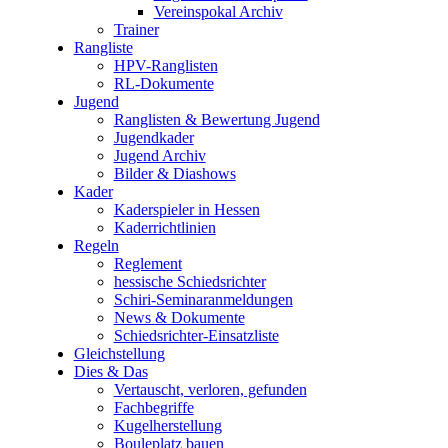
Vereinspokal Archiv
Trainer
Rangliste
HPV-Ranglisten
RL-Dokumente
Jugend
Ranglisten & Bewertung Jugend
Jugendkader
Jugend Archiv
Bilder & Diashows
Kader
Kaderspieler in Hessen
Kaderrichtlinien
Regeln
Reglement
hessische Schiedsrichter
Schiri-Seminaranmeldungen
News & Dokumente
Schiedsrichter-Einsatzliste
Gleichstellung
Dies & Das
Vertauscht, verloren, gefunden
Fachbegriffe
Kugelherstellung
Bouleplatz bauen