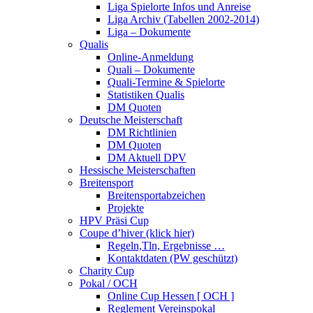
Liga Spielorte Infos und Anreise
Liga Archiv (Tabellen 2002-2014)
Liga – Dokumente
Qualis
Online-Anmeldung
Quali – Dokumente
Quali-Termine & Spielorte
Statistiken Qualis
DM Quoten
Deutsche Meisterschaft
DM Richtlinien
DM Quoten
DM Aktuell DPV
Hessische Meisterschaften
Breitensport
Breitensportabzeichen
Projekte
HPV Präsi Cup
Coupe d’hiver (klick hier)
Regeln,Tln, Ergebnisse …
Kontaktdaten (PW geschützt)
Charity Cup
Pokal / OCH
Online Cup Hessen [ OCH ]
Reglement Vereinspokal